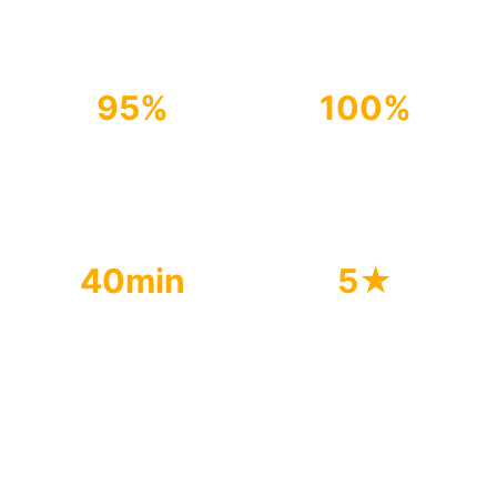
95%
100%
Menos consumo de
Productos
agua
biodegradables
40min
5★
Tiempo promedio
Calificación
promedio